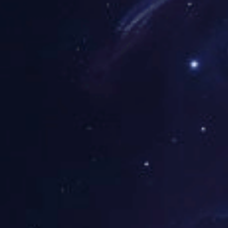
比赛预告与日历