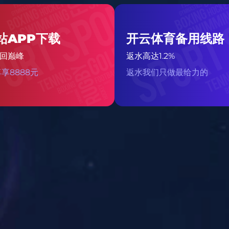
核心功能
全方位满足您的观赛与数据研究需求