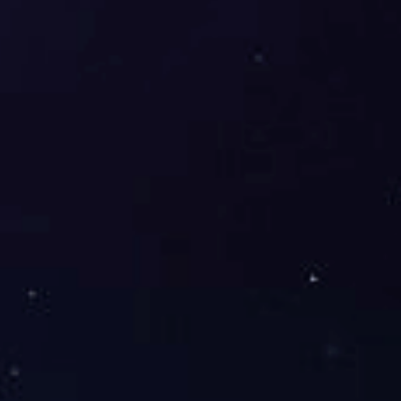
终极版
¥79
/月
适合数据分析专家
全部高级数据模型