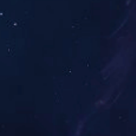
⚡
闪电比分
毫秒级比分推送，支持红黄牌、
提供
进球、换人等实时动态弹窗提
号，
醒，领先一步掌握赛况。