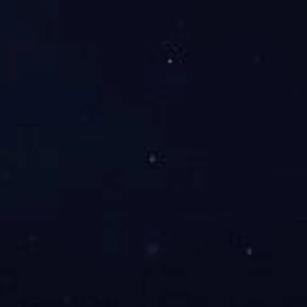
智能预测参考报告
优先观赛通道
专家专题战术文章
立即订阅