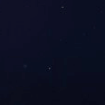
进球/红黄牌实时推送
深度战术数据解析
无广告观看体验
立即订阅